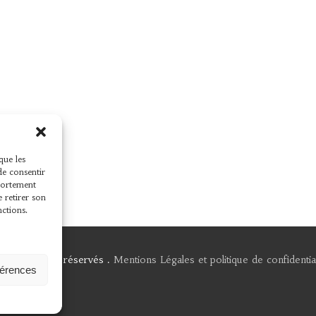
que les
de consentir
mportement
e retirer son
nctions.
 Tous droits réservés .
Mentions Légales et politique de confidential
férences