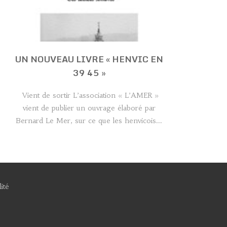
UN NOUVEAU LIVRE « HENVIC EN
39 45 »
Vient de sortir L’association « L’AMER »
vient de publier un ouvrage élaboré par
Bernard Le Mer, sur ce que les henvicois...
ité