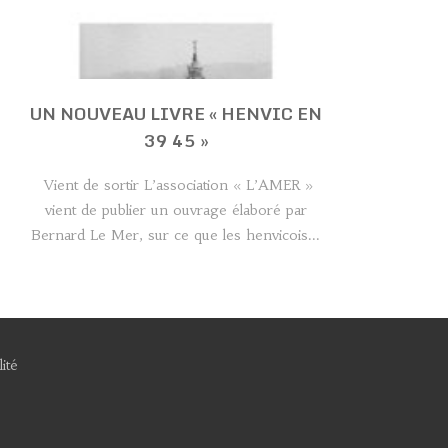
UN NOUVEAU LIVRE « HENVIC EN
39 45 »
Vient de sortir L’association « L’AMER »
vient de publier un ouvrage élaboré par
Bernard Le Mer, sur ce que les henvicois...
ité