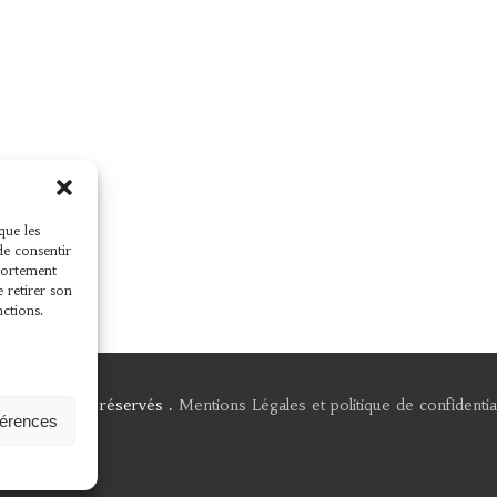
que les
de consentir
mportement
e retirer son
nctions.
 Tous droits réservés .
Mentions Légales et politique de confidential
férences