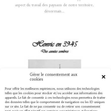
aspect du travail des paysans de notre territoire,
désormais...
Gérer le consentement aux
UN NOUVEAU LIVRE « HENVIC EN 39
cookies
45 »
Pour offrir les meilleures expériences, nous utilisons des technologies
telles que les cookies pour stocker et/ou accéder aux informations des
Vient de sortir L’association « L’AMER » vient de
appareils. Le fait de consentir à ces technologies nous permettra de traiter
des données telles que le comportement de navigation ou les ID uniques
publier un ouvrage élaboré par Bernard Le Mer,
sur ce site. Le fait de ne pas consentir ou de retirer son consentement
sur ce que les henvicois...
peut avoir un effet négatif sur certaines caractéristiques et fonctions.