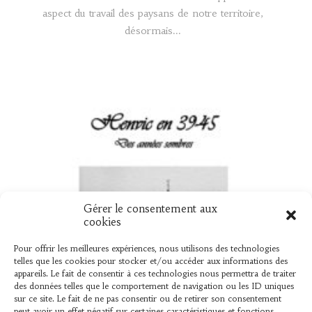
aspect du travail des paysans de notre territoire,
désormais...
Gérer le consentement aux
UN NOUVEAU LIVRE « HENVIC EN 39
cookies
45 »
Pour offrir les meilleures expériences, nous utilisons des technologies
telles que les cookies pour stocker et/ou accéder aux informations des
Vient de sortir L’association « L’AMER » vient de
appareils. Le fait de consentir à ces technologies nous permettra de traiter
des données telles que le comportement de navigation ou les ID uniques
publier un ouvrage élaboré par Bernard Le Mer,
sur ce site. Le fait de ne pas consentir ou de retirer son consentement
sur ce que les henvicois...
peut avoir un effet négatif sur certaines caractéristiques et fonctions.