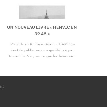
UN NOUVEAU LIVRE « HENVIC EN
39 45 »
Vient de sortir L’association « L’AMER »
vient de publier un ouvrage élaboré par
Bernard Le Mer, sur ce que les henvicois...
ité