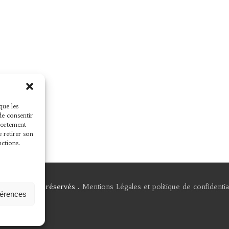
que les
de consentir
mportement
e retirer son
nctions.
 Tous droits réservés .
Mentions Légales et politique de confidential
férences