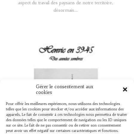
aspect du travail des paysans de notre territoire,
désormais...
Gérer le consentement aux
UN NOUVEAU LIVRE « HENVIC EN 39
cookies
45 »
Pour offrir les meilleures expériences, nous utilisons des technologies
telles que les cookies pour stocker et/ou accéder aux informations des
Vient de sortir L’association « L’AMER » vient de
appareils. Le fait de consentir à ces technologies nous permettra de traiter
des données telles que le comportement de navigation ou les ID uniques
publier un ouvrage élaboré par Bernard Le Mer,
sur ce site. Le fait de ne pas consentir ou de retirer son consentement
sur ce que les henvicois...
peut avoir un effet négatif sur certaines caractéristiques et fonctions.