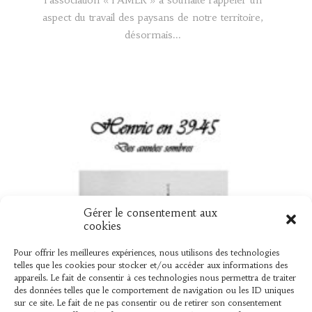
aspect du travail des paysans de notre territoire,
désormais...
Gérer le consentement aux
UN NOUVEAU LIVRE « HENVIC EN 39
cookies
45 »
Pour offrir les meilleures expériences, nous utilisons des technologies
telles que les cookies pour stocker et/ou accéder aux informations des
Vient de sortir L’association « L’AMER » vient de
appareils. Le fait de consentir à ces technologies nous permettra de traiter
des données telles que le comportement de navigation ou les ID uniques
publier un ouvrage élaboré par Bernard Le Mer,
sur ce site. Le fait de ne pas consentir ou de retirer son consentement
sur ce que les henvicois...