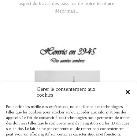
aspect du travail des paysans de notre territoire,
désormais...
Gérer le consentement aux
UN NOUVEAU LIVRE « HENVIC EN 39
cookies
45 »
Pour offrir les meilleures expériences, nous utilisons des technologies
telles que les cookies pour stocker et/ou accéder aux informations des
Vient de sortir L’association « L’AMER » vient de
appareils. Le fait de consentir à ces technologies nous permettra de traiter
des données telles que le comportement de navigation ou les ID uniques
publier un ouvrage élaboré par Bernard Le Mer,
sur ce site. Le fait de ne pas consentir ou de retirer son consentement
sur ce que les henvicois...
peut avoir un effet négatif sur certaines caractéristiques et fonctions.