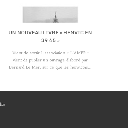
UN NOUVEAU LIVRE « HENVIC EN
39 45 »
Vient de sortir L’association « L’AMER »
vient de publier un ouvrage élaboré par
Bernard Le Mer, sur ce que les henvicois...
ité