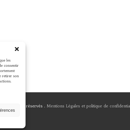
que les
de consentir
mportement
e retirer son
nctions.
 Tous droits réservés .
Mentions Légales et politique de confidential
férences