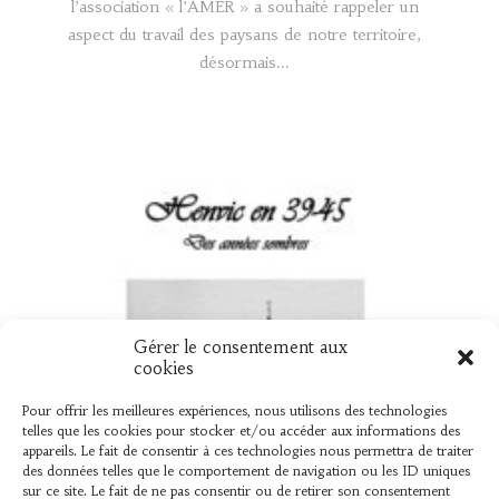
l’association « l’AMER » a souhaité rappeler un
aspect du travail des paysans de notre territoire,
désormais...
Gérer le consentement aux
UN NOUVEAU LIVRE « HENVIC EN 39
cookies
45 »
Pour offrir les meilleures expériences, nous utilisons des technologies
telles que les cookies pour stocker et/ou accéder aux informations des
Vient de sortir L’association « L’AMER » vient de
appareils. Le fait de consentir à ces technologies nous permettra de traiter
des données telles que le comportement de navigation ou les ID uniques
publier un ouvrage élaboré par Bernard Le Mer,
sur ce site. Le fait de ne pas consentir ou de retirer son consentement