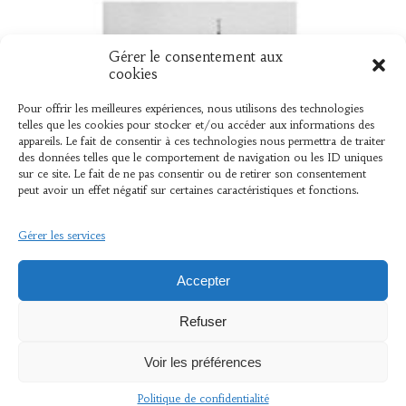
Gérer le consentement aux
UN NOUVEAU LIVRE « HENVIC EN 39
cookies
45 »
Pour offrir les meilleures expériences, nous utilisons des technologies
telles que les cookies pour stocker et/ou accéder aux informations des
Vient de sortir L’association « L’AMER » vient de
appareils. Le fait de consentir à ces technologies nous permettra de traiter
des données telles que le comportement de navigation ou les ID uniques
publier un ouvrage élaboré par Bernard Le Mer,
sur ce site. Le fait de ne pas consentir ou de retirer son consentement
sur ce que les henvicois...
peut avoir un effet négatif sur certaines caractéristiques et fonctions.
Gérer les services
© 2024 © 2018 Association L'Amer 29670 Henvic . Tous
Accepter
droits réservés .
Mentions Légales et politique de confidentialité
Refuser
Voir les préférences
Politique de confidentialité