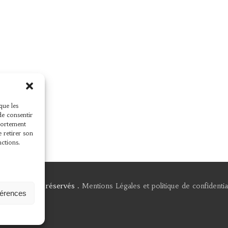
que les
de consentir
mportement
e retirer son
nctions.
 Tous droits réservés .
Mentions Légales et politique de confidential
férences