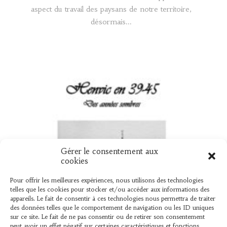
aspect du travail des paysans de notre territoire,
désormais...
Gérer le consentement aux
UN NOUVEAU LIVRE « HENVIC EN 39
cookies
45 »
Pour offrir les meilleures expériences, nous utilisons des technologies
telles que les cookies pour stocker et/ou accéder aux informations des
Vient de sortir L’association « L’AMER » vient de
appareils. Le fait de consentir à ces technologies nous permettra de traiter
des données telles que le comportement de navigation ou les ID uniques
publier un ouvrage élaboré par Bernard Le Mer,
sur ce site. Le fait de ne pas consentir ou de retirer son consentement
sur ce que les henvicois...
peut avoir un effet négatif sur certaines caractéristiques et fonctions.