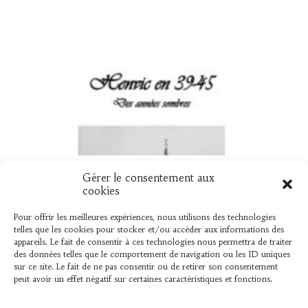
UN NOUVEAU LIVRE « HENVIC EN 39
Gérer le consentement aux
cookies
45 »
Pour offrir les meilleures expériences, nous utilisons des technologies
Vient de sortir L’association « L’AMER » vient de
telles que les cookies pour stocker et/ou accéder aux informations des
appareils. Le fait de consentir à ces technologies nous permettra de traiter
publier un ouvrage élaboré par Bernard Le Mer,
des données telles que le comportement de navigation ou les ID uniques
sur ce que les henvicois...
sur ce site. Le fait de ne pas consentir ou de retirer son consentement
peut avoir un effet négatif sur certaines caractéristiques et fonctions.